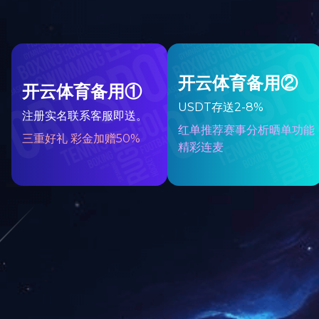
在工业生产中，有机废气的排放一直是环保领域亟待解决
设备
全周期服务的公司，涵盖了设计、生产、安装和维护等
的工作内容和特点。
首先，设计是全周期服务的首要环节。在这一阶段，工
全性等多个因素，确保设计方案既能满足环保要求，又能符合
其次，生产环节是实现设计方案的关键步骤。在这一阶
同时，他们还会实施严格的质量控制体系，对每一个生产环节
接下来，安装环节是确保设备正常运行的重要步骤。在
安装工作的顺利进行。此外，他们还会进行系统的调试和试运
维护环节是延长设备使用寿命和保证处理效果的重要保
议，制定合适的维护计划和方案。此外，他们还会提供专业的