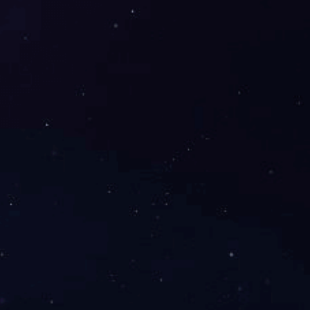
户节省了大量的时间和精力。随着环保要求的不断提高和技术的
下一篇：
简单介绍沸石转轮的作用
8-8217
关注微信
用心服务