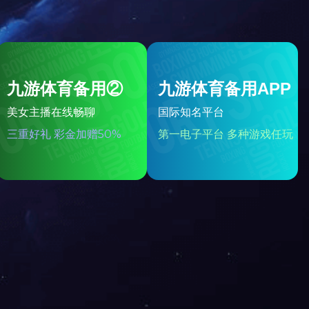
游（中国）SHENGYOU·官方网页版这样提供
有机废气处理
省了大量的时间和精力。本文将详细探讨本公司在各个服务环节中
设备类型。他们会考虑到设备的处理能力、占地面积、能耗、安
分析，优化设备结构，提高处理效率。
他们会采用原材料和先进的加工工艺，确保设备的质量和性能。
计划。他们会与客户密切沟通，协调各个环节的工作进度，确保
发现并解决潜在的问题。他们会根据设备的使用情况和厂家的建