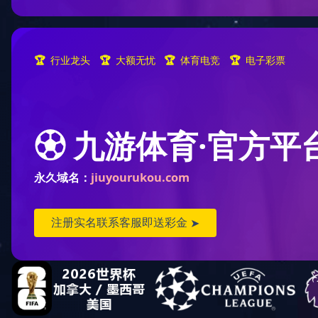
新闻资讯
技术文章
视频中心
当前位置：
首页
>
技术文章
>
有机废气处理设备的全