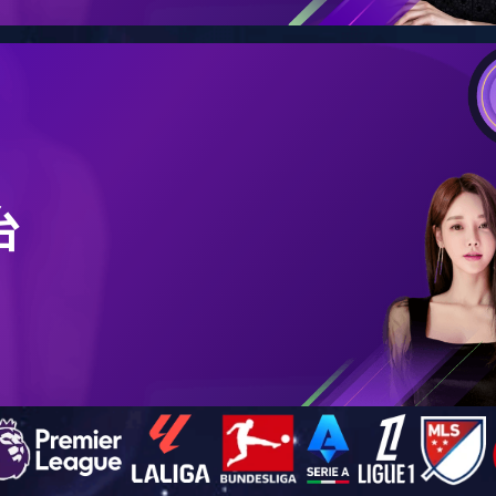
周期服务
有机废气处理设备的全周期服务
更新日期：2024-01-24 点击次数：2618